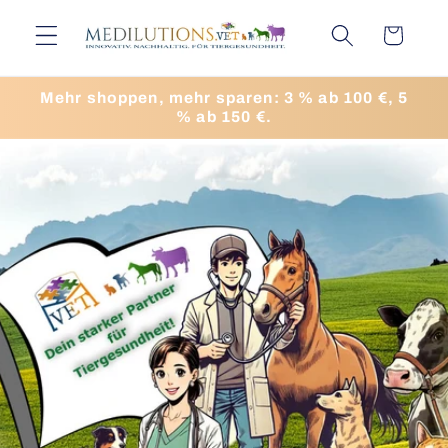
Direkt
zum
Warenkorb
Inhalt
Mehr shoppen, mehr sparen: 3 % ab 100 €, 5
% ab 150 €.