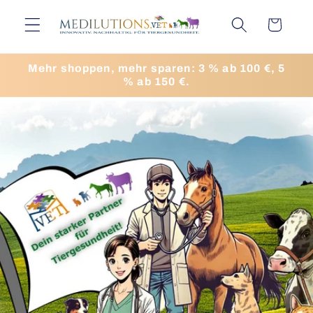
Direkt
zum
Warenkorb
Inhalt
Mehr shoppen, mehr sparen: 3 % ab 100 €, 5
% ab 150 €.