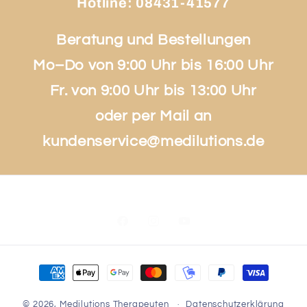
Hotline:
08431-41577
Beratung und Bestellungen
Mo–Do von 9:00 Uhr bis 16:00 Uhr
Fr. von 9:00 Uhr bis 13:00 Uhr
oder per Mail an
kundenservice@medilutions.de
Facebook
Instagram
YouTube
Zahlungsmethoden
© 2026,
Medilutions Therapeuten
Datenschutzerklärung