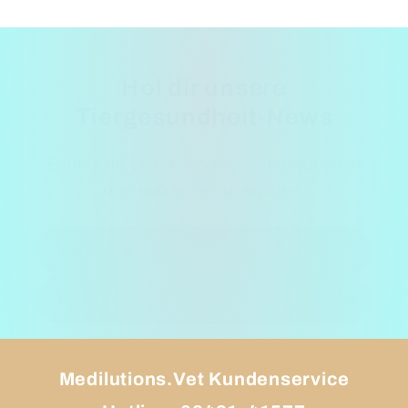
Hol dir unsere
Tiergesundheit-News
Erfahre als Erster von neuen Innovationen
und exklusiven Angeboten.
Vorname
E-Mail
Medilutions.Vet Kundenservice