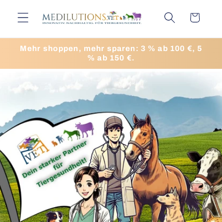
Direkt
zum
Warenkorb
Inhalt
Mehr shoppen, mehr sparen: 3 % ab 100 €, 5
% ab 150 €.