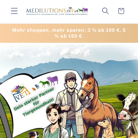
Direkt
zum
Warenkorb
Inhalt
Mehr shoppen, mehr sparen: 3 % ab 100 €, 5
% ab 150 €.