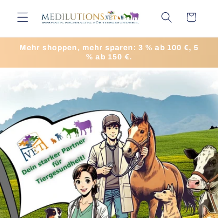
Direkt
zum
Warenkorb
Inhalt
Mehr shoppen, mehr sparen: 3 % ab 100 €, 5
% ab 150 €.