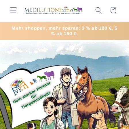
Direkt
zum
Warenkorb
Inhalt
Mehr shoppen, mehr sparen: 3 % ab 100 €, 5
% ab 150 €.