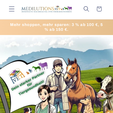
Direkt
zum
Warenkorb
Inhalt
Mehr shoppen, mehr sparen: 3 % ab 100 €, 5
% ab 150 €.