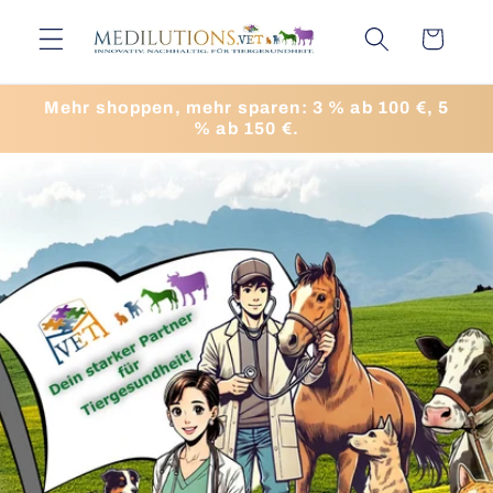
Direkt
zum
Warenkorb
Inhalt
Mehr shoppen, mehr sparen: 3 % ab 100 €, 5
% ab 150 €.